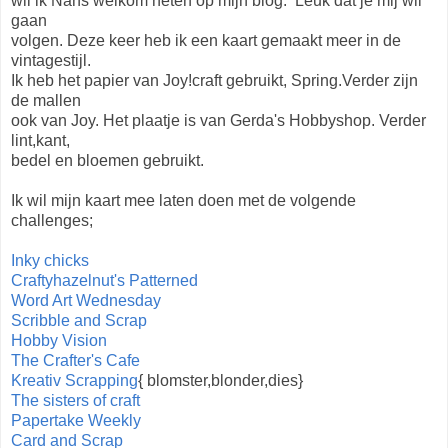
wil ik Nans welkom heten op mijn blog. Leuk dat je mij wil
gaan
volgen. Deze keer heb ik een kaart gemaakt meer in de
vintagestijl.
Ik heb het papier van Joy!craft gebruikt, Spring.Verder zijn
de mallen
ook van Joy. Het plaatje is van Gerda's Hobbyshop. Verder
lint,kant,
bedel en bloemen gebruikt.
Ik wil mijn kaart mee laten doen met de volgende
challenges;
Inky chicks
Craftyhazelnut's Patterned
Word Art Wednesday
Scribble and Scrap
Hobby Vision
The Crafter's Cafe
Kreativ Scrapping
{ blomster,blonder,dies}
The sisters of craft
Papertake Weekly
Card and Scrap